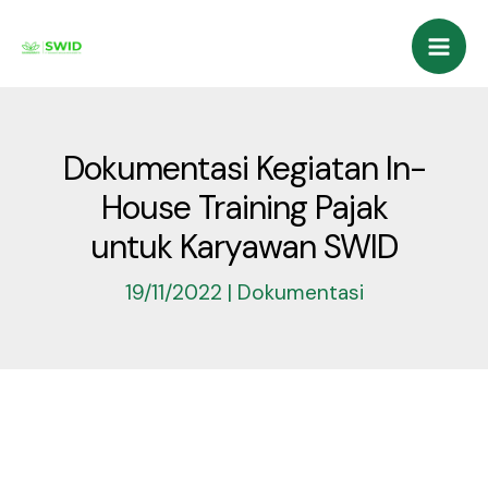
Lewati
Mai
ke
Men
konten
Dokumentasi Kegiatan In-
House Training Pajak
untuk Karyawan SWID
19/11/2022
|
Dokumentasi