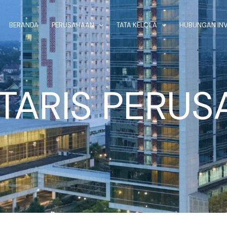
BERANDA
PERUSAHAAN
TATA KELOLA
HUBUNGAN IN
TARIS PERU